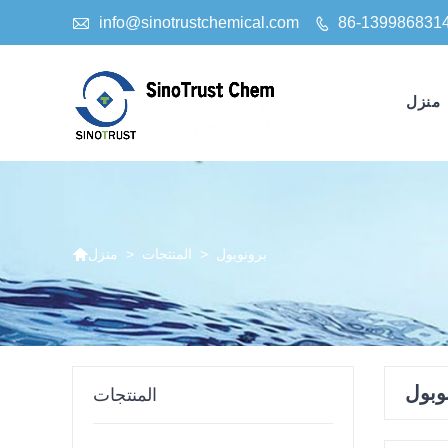

info@sinotrustchemical.com
86-139986831

منزل

برونوبول
>
المنتجات
>
منزل
وبول
المنتجات