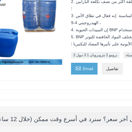
2. محلول 20٪ برونوبول هو استهلاك منخفض وسعر منخفض. التكلفة أكثر من نصف تكلفة البارابين
؛
3. مبيد الفطريات برونوبول هو نطاق درجة الحموضة المناسبة. إنه فعال في نطاق الأس
الهيدروجيني 4-9 ،
5. BNP هو التوافق الجيد. لن تؤثر المكونات الغذائية مثل البروتين ومختلف المواد الخافضة للتوتر
يونية على تأثيرها المضاد للبكتيريا ؛
مياه
2 برومو 2 نتروبروبان 1 3 ديول

تفاصيل
Email
خر سعر؟ سنرد في أسرع وقت ممكن (خلال 12 ساعة)