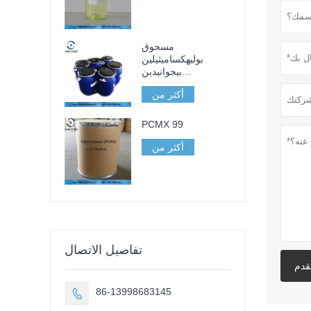
مسحوق
بوليهكساميثيلين
بيجوانيدين
هيدروكلوريد PHMB
أكثر من
98
PCMX 99
أكثر من
تفاصيل الاتصال
قدم
86-13998683145
