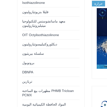
Isothiazolinone
حرارة
قليلا بنزيوثيازولينون
معهد ماساتشوستس للتكنولوجيا
ميثيليزوثيازولينون
OIT Octylisothiazolinone
ديكلوروكتيلييسوثيازولينون
سلسلة بيريثيون
برونوبول
DBNPA
تريازين
مطهرات بيع الساخنة PHMB Tricloan
PCMX
المواد الحافظة الكيميائية اليومية