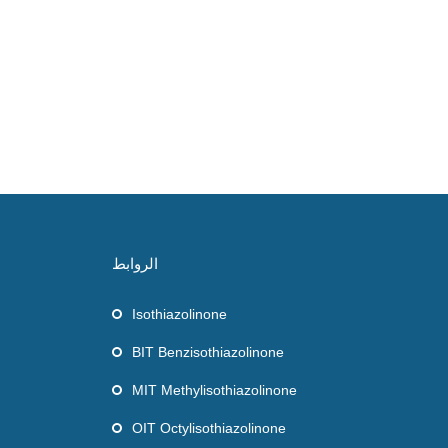
الروابط
Isothiazolinone
BIT Benzisothiazolinone
MIT Methylisothiazolinone
OIT Octylisothiazolinone