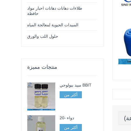
طلاءات دهانات دهانات احبار مواد
حافظة
المبيدات الحيوية لمعالجة المياه
حلول اللب والورق
منتجات مميزة
مبيد بيولوجي BBIT
أكثر من
20- دواء
أكثر من