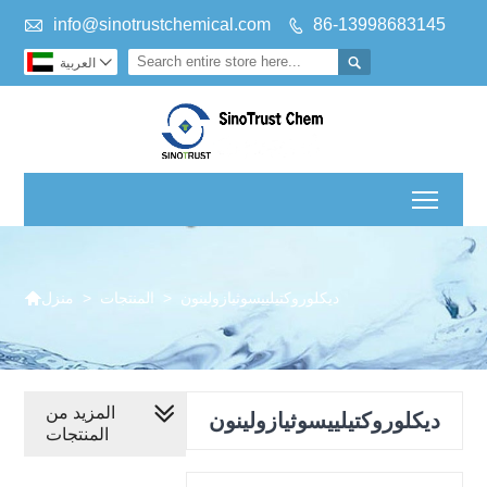

info@sinotrustchemical.com
86-13998683145



العربية
Toggl

ديكلوروكتيلييسوثيازولينون
>
المنتجات
>
منزل
المزيد من
ديكلوروكتيلييسوثيازولينون
المنتجات