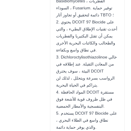
Basidiomycetes ، الفطريات
السوداء ، Fusarium. توفير حماية
دائمة لتحقيق أو تجاوز آثار TBTO ؛
2. يحتوي DCOIT 97 Biocide على
أحدث تقنيات الإطلاق البطيء ، والتي
يمكن أن تقتل البكتيريا والفطريات
والطحالب والكائنات البحرية الأخرى
في نطاق واسع وبكفاءة.
3. Dichloroctylisothiazolinoe خالي
من المعادن الثقيلة. عند إطلاقه في
البيئة ، سوف يخترق DCOIT
الرواسب بسرعة ويتحلل ، لذلك لن
يتراكم في الحياة البحرية.
4. المواد الحافظة DCOIT مستقرة
في ظل ظروف قوية للأشعة فوق
البنفسجية والأمطار الحمضية.
5. يستخدم DCOIT 97 Biocide على
نطاق واسع في الطلاء البحري ،
والذي يوفر حماية دائمة.