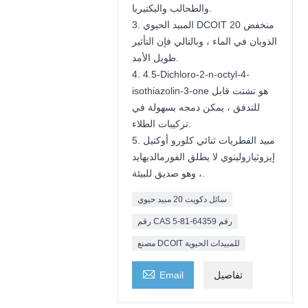
والطحالب والبكتيريا.
3. المبيد الحيوي DCOIT 20 منخفض
الذوبان في الماء ، وبالتالي فإن التأثير
طويل الأمد.
4. 4.5-Dichloro-2-n-octyl-4-
isothiazolin-3-one هو تشتت قابل
للتدفق ، يمكن دمجه بسهولة في
تركيبات الطلاء.
5. مبيد الفطريات ثنائي كلورو أوكتيل
إيزوثيازولينوي لا يطلق الفورمالديهايد
، وهو صديق للبيئة.
سائل دكويت 20 مبيد حيوي
رقم CAS رقم 64359-81-5
مصنع DCOIT للمبيدات الحيوية

تفاصيل
Email