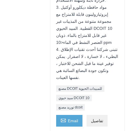
حرارة ثابتة وسهلة الاستخدام.
3. مواد حافظة ديكلورو أوكتيل
إيزوثيازولينون قابلة للامتزاج مع
مجموعة متنوعة من المذيبات غير
القطبية. المبيد الحيوي DCOIT 10
غير قابل للامتزاج بالماء. ذوبان
العنصر النشط في الماء<10 ppm
4. تتبنى شركتنا أحدث تقنيات الإطلاق
البطيء ، لا خسارة ، لا اصفرار. يمكن
توفير عينة ما قبل الشحن للاختبار ،
وتكون جودة البضائع السائبة هي
نفسها العينات.
مصنع DCOIT للمبيدات الحيوية
مبيد حيوي DCOIT 10
توريد مصنع dcoit

تفاصيل
Email