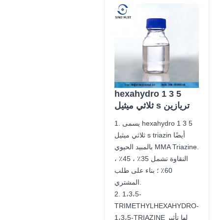
hexahydro 1 3 5
ثلاثي ميثيل s تريازين
1. يسمى hexahydro 1 3 5
ثلاثي ميثيل s triazin أيضًا
بالمبيد الحيوي MMA Triazine.
النقاوة تشمل 35٪ ، 45٪ ،
60٪ ؛ بناء على طلب
المشتري.
2. 1،3،5-
TRIMETHYLHEXAHYDRO-
1،3،5-TRIAZINE لها تأثير