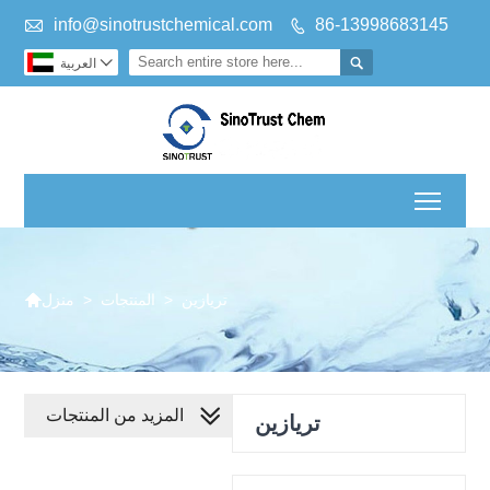

info@sinotrustchemical.com
86-13998683145



العربية
Toggl

تريازين
>
المنتجات
>
منزل
المزيد من المنتجات
تريازين