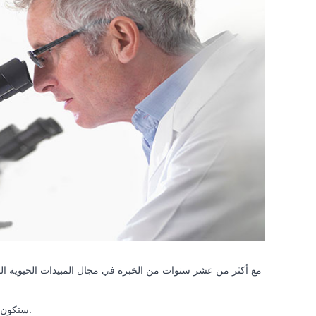
مع أكثر من عشر سنوات من الخبرة في مجال المبيدات الحيوية ال
1) ستكون جودة البضائع مماثلة لعينات ما قبل الشحن ، أو شهادة توثيق البرامج التي زودتك بها أولاً.