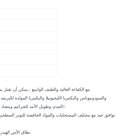
والسودوموناس والبكتيريا الليجيونيلا والبكتيريا المولدة لكبريت
المدى وطويل الأمد للجراثيم ومضاد للعفن الفطري ، ولا ينتج مقاومة للأدوية ، ويمكن تحقيق تأثير جيد مضاد للبكتيريا بتركيز 0.1٪.
3. نطاق الأس الهيدروجيني المطبق أوسع من المنتجات المماثلة ، ويمكن استخدامه للرقم الهيدروجيني 2-14.