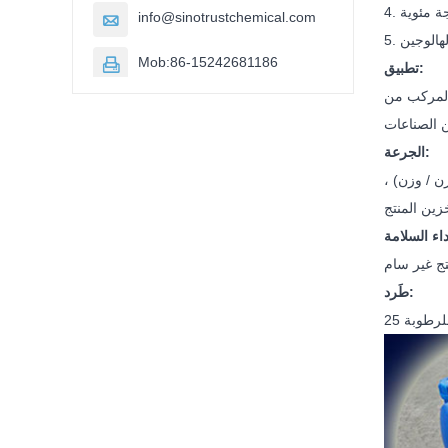
ة مئوية
info@sinotrustchemical.com

Mob:86-15242681186

تطبيق:
الجرعة:
يمر الاصطناعية والأنظمة الأخرى القائمة على الماء ، يكون تركيز الاستخدام العام 0.1-0.3٪ (وزن / وزن) ،
طَرد: