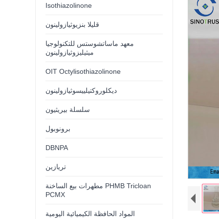
Isothiazolinone
قليلا بنزيوثيازولينون
معهد ماساتشوستس للتكنولوجيا
ميثيليزوثيازولينون
OIT Octylisothiazolinone
ديكلوروكتيلييسوثيازولينون
سلسلة بيريثيون
برونوبول
DBNPA
تريازين
مطهرات بيع الساخنة PHMB Tricloan
PCMX
المواد الحافظة الكيميائية اليومية