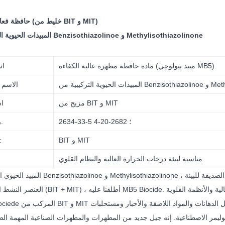
حافظة فعالة للجراثيم (خليط من BIT و MIT)
المبيدات الحيوية التركيبية من Benzisothiazolinoe و Methylisothiazolinone
مادة حافظة مطهرة عالية الكفاءة (مبيد بيولوجي MB5)
اس
Methylisothiazol
الاسم ا
مزيج من BIT و MIT
ا
2634-33-5 ؛ 2682-20-4
CAS رقم.
BIT و MIT
المكونا
مناسبة لبيئة درجات الحرارة العالية والنظام القلوي
صديقة للبيئة ،