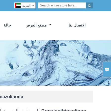


العربية
الاتصال بنا
مصنع العرض
حالة

المبيدات الحيوية التركيبية من linoe