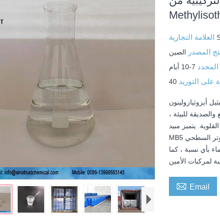
Benzisothiazolino و
Methylisot
العلامة التجارية
تج المصدر
الصين
المحدد
7-10 أيام
ة على التوريد
ينون (مبيد بيولوجي MB5)
الصديقة للبيئة ،
قلوية. يتميز مبيد
MB5 الحيوي بتوافق جيد مع العديد من المستحلبات والمواد الخافضة للتوتر السطحي
اء بأي نسبة ، كما

Email