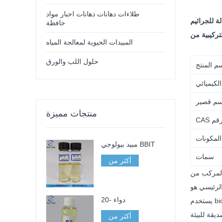
طلاءات دهانات دهانات احبار مواد
حافظة
المبيدات الحيوية لمعالجة المياه
حلول اللب والورق
م المنتج
لكيميائي
سم قصير
منتجات مميزة
ت:
مبيد بيولوجي BBIT
سمات
أكثر من
20- دواء
يستخدم biociede المركب من BIT و MIT على نطاق واسع في مطهر ومطهر لأنظمة الماء والزيت مثل الدهانات والمواد اللاصقة والأحبار ومستحلبات
أكثر من