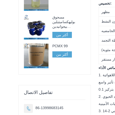
تخصيص:
مظهر
مسحوق
ن النشط
بوليهكساميثيلين
بيجوانيدين
الحامضيه
هيدروكلوريد PHMB
أكثر من
98
ة التجمد
PCMX 99
ة مئوية
)
أكثر من
ر مستقر
1. مع الكفاءة العالية والطيف الواسع ، يمكن أن تقتل بشكل فعال مجموعة متنوعة من البكتيريا والفطريات والعفن والخمائر والبكتيريا اللاهوائية
 تأثير واسع
تفاصيل الاتصال
2. للمبيد الحيوي MB5 توافق جيد مع مختلف المستحلبات والمواد الخافضة للتوتر السطحي والمكونات الأخرى. يمكن أن يكون قابل للامتزاج مع الكحول والماء
86-13998683145
