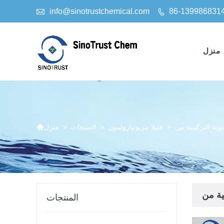

info@sinotrustchemical.com
86-139986831

منزل

>
قليلا بنزيوثيازولينون
>
المنتجات
>
منزل
المنتجات