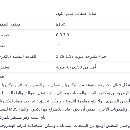
سائل شفاف عديم اللون
15٪
≥
محتوى المكو
6.0-7.0
قيمه 
-2
نقط
1.26-1.32 جم / مل
درجة مئوية
الكثافة النسبية (25
درج
أقل من 150
درجة مئوية
استقرا
خصائص الأداء:
يد الهيدروجين وبكتيريا الصدأ والعصيات وما إلى ذلك ، تقتل العوالق والطحالب ، له
بأي نسبة وهو مستقر للمركبات الأمينية.