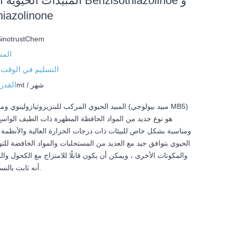
المبيدات الحيوية التركيبية من e
hiazolinone
SinotrustChem
المن
التسليم في الوقت 
القدر
40mt / شهر
المبيد الحيوي المركب للبنزيزوثيازولينوي وميثيل أيزوثيازول
هو نوع جديد من المواد الحافظة المطهرة ذات الطيف الواسع و
ومناسبة بشكل خاص للبيئات ذات درجات الحرارة العالية والأنظمة ال
والمكونات الأخرى ، ويمكن أن يكون قابلًا للامتزاج مع الكحول والم
أنه ثابت بالنسبة لمركبات الأمين.