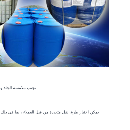
تجنب ملامسة الجلد والعينين والأغشية المخاطية واشطفها بكمية كبيرة من ماء الصنبور فورًا عندما تلامس العينين.
يمكن اختيار طرق نقل متعددة من قبل العملاء ، بما في ذلك ال