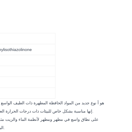
المبيدات الحيوية التركيبية من Benzisothiazolinoe و inone
المبيد الحيوي المركب من Benzisothiazolinoe و Methylisothiazolinone هو أ
نوع جديد من المواد الحافظة المطهرة ذات الطيف الواسع ال
العنصر النشط الرئيسي هو (BIT + MIT) ، أطلقنا عليه MB5 Biocide. إنها مناسبة بشكل خاص للبيئات ذات درجات الحرارة العالية والأنظمة القلوية.
البوليمر الاصطناعية. إنه جيل جديد من المطهرات والمطهرات الصناعية المهمة الصديقة للبيئة.