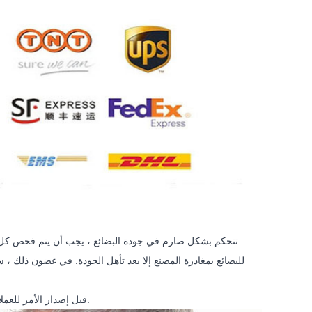
للبضائع بمغادرة المصنع إلا بعد تأهل الجودة. في غضون ذلك ، 
قبل إصدار الأمر للعملاء الجدد ، سيتم توفير عينة مجانية للاختبار. ونضمن أن جودة العينة هي نفس الجودة بالجملة.