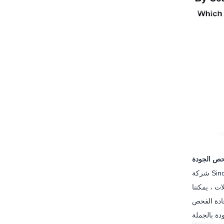
ص الجودة
شركة Sinotrust Chemical Co.Ltd تتحكم بشكل صارم في جودة البضائع ، يجب أن يتم فحص كل دفعة بصرامة من قبل قسم ضمان الجودة. لن يُسمح
ت ، يمكننا