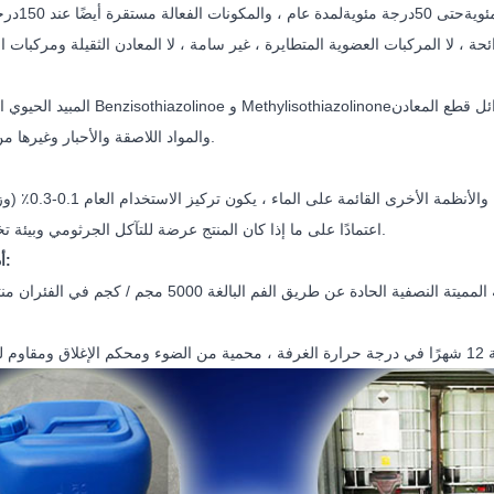
ئوية
حتى 50
درجة مئوية
لمدة عام ، والمكونات الفعالة مستقرة أيضًا عند 150
درج
ئل قطع المعادن
المبيد الحيوي المركب من Benzisothiazolinoe و Methylisothiazolinone
والمواد اللاصقة والأحبار وغيرها من الصناعات.
في الطلاءات والمواد اللاصقة ومستحلبات البول
اعتمادًا على ما إذا كان المنتج عرضة للتآكل الجرثومي وبيئة تخزين المنتج.
أداء السلامة: