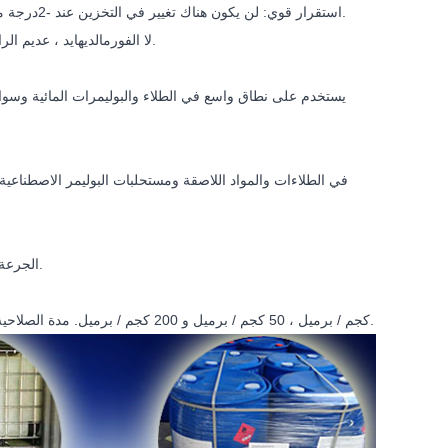
.
4. استقرار قوي: لن يكون هناك تغيير في التخزين عند -2
درجة م
5. لا الفورمالديهايد ، عديم الرائحة ، لا المركبات العضوية المتطايرة ، غير سامة ، لا المعادن الثقيلة ومركبات الهالوجين.
يستخدم على نطاق واسع في الطلاء والبوليمرات المائية وسوا
الجرعة المميتة النصفية الحادة عن طريق الفم البالغة 5000 مجم / كجم في الفئران منتج غير سام.
25 كجم / برميل ، 50 كجم / برميل و 200 كجم / برميل. مدة الصلاحية 12 شهرًا في درجة حرارة الغرفة ، محمية من الضوء ومحكم الإغلاق ومقاوم للرطوبة.