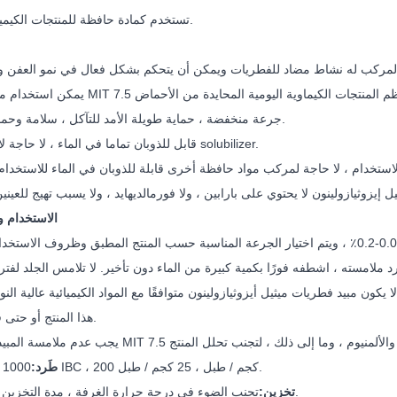
تستخدم كمادة حافظة للمنتجات الكيميائية اليومية.
3) جرعة منخفضة ، حماية طويلة الأمد للتآكل ، سلامة وحماية البيئة.
4) قابل للذوبان تماما في الماء ، لا حاجة لاستخدام solubilizer.
الاستخدام و
جرد ملامسته ، اشطفه فورًا بكمية كبيرة من الماء دون تأخير. لا تلامس الجلد لفت
هذا المنتج أو حتى فشلها تمامًا.
1000 كجم / طبل IBC ، 200 كجم / طبل ، 25 كجم / طبل.
طَرد:
تجنب الضوء في درجة حرارة الغرفة ، مدة التخزين سنة واحدة.
تخزين: