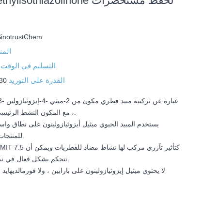
IT 7.5 Methylisothiazolinone
SinotrustChem
المن
التسليم في الوقت 
القدرة على التوريد
30 مليون طن / شه
، مع المكون النشط الرئيسي 7.0٪ على الأقل.
للمنتجات الكيميائية اليومية.
تتحكم بشكل فعال في نمو العفن والخميرة.