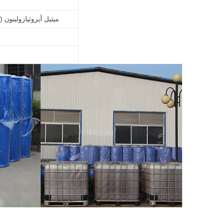
7.0٪ ميثيل أيزوثيازولي