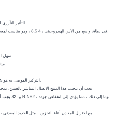
1) التأثير التآزري المركب له نشاط مضاد للفطريات ويمكن أن يتحكم بشكل فعال في نمو العفن والخميرة.
يمكن استخدام مبيد حيوي MIT 7.5 في نطاق واسع من الأس الهيدروجيني ، 4 8.5 ، وهو مناسب لمعظم المنتجات الكيماوية اليومية المحايدة من الأحماض.
5) سهل الاستخدام ، لا حاجة لمركب مواد حافظة أخرى قابلة للذوبان في الماء للاستخدام الفردي.
6) ميثيل إيزوثيازولينون لا يحتوي على بارابين ، ولا فورمالديهايد ، ولا يسبب تهيج للعينين والجلد.
1) التركيز الموصى به هو 0.05-0.2٪ ، ويتم اختيار الجرعة المناسبة حسب المنتج المطبق وظروف الاستخدام البيئية.
2) يجب أن يتجنب هذا المنتج الاتصال المباشر بالعينين. بم
4) يجب عدم ملامسة المبيد الحيوي MIT 7.5 مع اختزال المعادن أثناء التخزين ، مثل الحديد المعدني ، والألمنيوم ، وما إلى ذلك ، لتجنب تحلل المنتج.