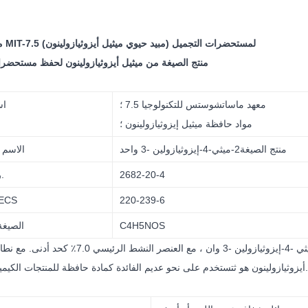
مواد حافظة MIT-7.5 لمستحضرات التجميل (
مبيد حيوي ميثيل أيزوثيازولينون
)
منتج الصيغة من ميثيل أيزوثيازولينون لحفظ مستحضرا
معهد ماساتشوستس للتكنولوجيا 7.5 ؛
اس
مواد حافظة ميثيل إيزوثيازولينون ؛
منتج الصيغة
2-ميثي-4-إيزوثيازولين -3 واحد
الاسم ا
2682-20-4
CAS رقم.
220-239-6
رقم S
C4H5NOS
الصيغة
تستخدم على نحو عديم الفائدة كمادة حافظة للمنتجات الكيميائية اليومية.
أيزوثيازولينون هو ث