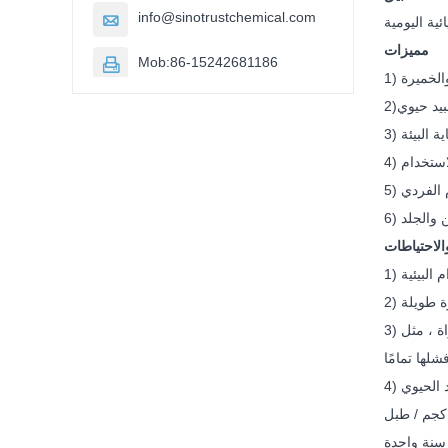
info@sinotrustchemical.com

مميزات
Mob:86-15242681186

2)
الاحتياطات
رة طويلة
3) يجب ألا يكون مبيد فطريات ميثيل أيزوثيازولينون متوافقًا مع المواد الكيميائية عالية النواة ، مثل S2- و R-NH2 ، وما إلى ذلك ، مما يؤدي إلى انخفاض جودة