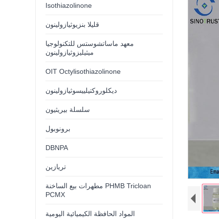
Isothiazolinone
قليلا بنزيوثيازولينون
معهد ماساتشوستس للتكنولوجيا
ميثيليزوثيازولينون
OIT Octylisothiazolinone
ديكلوروكتيلييسوثيازولينون
سلسلة بيريثيون
برونوبول
DBNPA
تريازين
مطهرات بيع الساخنة PHMB Tricloan
PCMX
المواد الحافظة الكيميائية اليومية