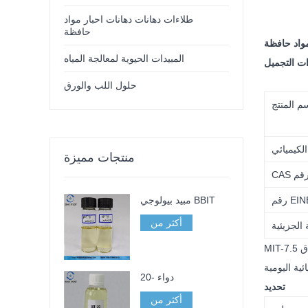
طلاءات دهانات دهانات احبار مواد
حافظة
المبيدات الحيوية لمعالجة المياه
ت التجميل
حلول اللب والورق
م المنتج
لكيميائي
منتجات مميزة
EINEC
مبيد بيولوجي BBIT
أكثر من
 الجزيئية
20- دواء
تحديد
أكثر من