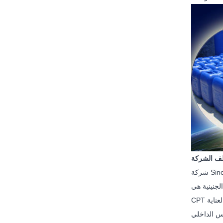
ف الشركة
CMIT / MIT ، MIT ، BIT ، BBIT ، OIT ، DCOIT ، BRONOPOL ، DBNP ، منتجات سلسلة
CPT ومنتجات الصيغة المقابلة. كعامل مضاد للبكتيريا والمواد الحافظة ، يمكن استخدامها على نطاق واسع في المنتجات الكيماوية اليومية ومنتجات العناية
كس الداخلي