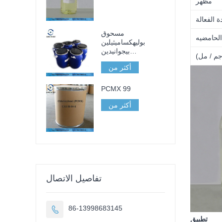
مظهر
 الفعالة
مسحوق
الحامضيه
بوليهكساميثيلين
بيجوانيدين
جم / مل)
هيدروكلوريد PHMB
أكثر من
98
PCMX 99
أكثر من
تفاصيل الاتصال
86-13998683145

تطبيق