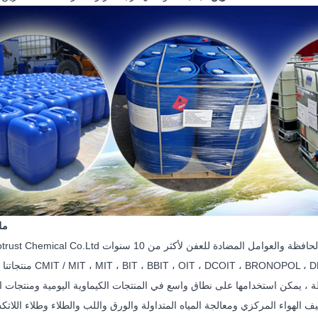
مل
منتجاتنا الجنينية هي A ، PCMX ، PHMB ، IPBC ، SPT ، ZPT
ف الهواء المركزي ومعالجة المياه المتداولة والورق واللب والطلاء وطلاء اللات