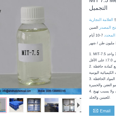
M لحفظ مستحضرات
التجميل
العلامة التجارية
تج المصدر
الصين
المحدد
7-10 أيام
ر
1. MIT-7.5 عبارة عن تركيبة مبيد فطري مكون من 2-ميثي -4-إيزوثيازولين -3 واحد
2. يستخدم المبيد الحيوي ميثيل أيزوثيازولينون على نطاق واسع كمادة حافظة
3. المواد الحافظة MIT-7.5 كتأثير تآزري مركب لها نشاط مضاد للفطريات ويمكن أن
4. لا يحتوي ميثيل إيزوثيازولينون على بارابين ، ولا فورمالديهايد ، ولا يسبب تهيج
للعينين والجلد.

Email