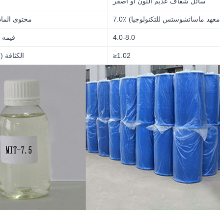
سائل شفاف عديم اللون أو أصفر
نون (معهد ماساتشوستس للتكنولوجيا)
محتوى المادة
4.0-8.0
قيمه 
≥1.02
الكثافة (