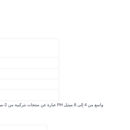
MIT-7.5 عبارة عن منتجات بتركيبة من 2-ميثي -4-إيزوثيازولين -3 وان ، مع العنصر النشط الرئيسي 7.0٪ كحد أدنى. مع نطاق PH واسع من 4 إلى 8.
ميثيل