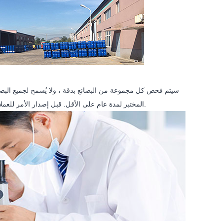
سيتم فحص كل مجموعة من البضائع بدقة ، ولا يُسمح لجميع البضائ
المختبر لمدة عام على الأقل. قبل إصدار الأمر للعملاء الجدد ، سيتم توفير عينة مجانية للاختبار. ونضمن أن جودة العينة هي نفس الجودة بالجملة.