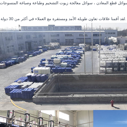
طع المعادن ، سوائل معالجة زيوت التشحيم وطباعة وصباغة المنسوجات والبلاستيك PVC والمنتجات الخشبية وال
لقد أقمنا علاقات تعاون طويلة الأمد ومستقرة مع العملاء في أكثر من 30 دولة حول العالم.