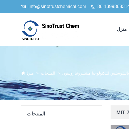

info@sinotrustchemical.com
86-139986831

منزل

تشوستس للتكنولوجيا ميثيليزوثيازولينون
>
المنتجات
>
منزل
المنتجات