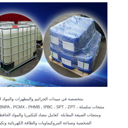
شركة Sinotrust Chemical Co.Ltd متخصصة في مبيدات الجراثيم والمطهرات والمواد الحافظة والعوامل المضادة للعفن لأكثر من 10 سنوات.
الشخصية وصناعة البتروكيماويات والطاقة الكهربائية وتكيي